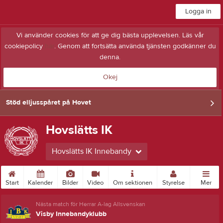
Logga in
Vi använder cookies för att ge dig bästa upplevelsen. Läs vår
cookiepolicy
här
. Genom att fortsätta använda tjänsten godkänner du
denna.
Okej
Stöd elljusspåret på Hovet
Hovslätts IK
Hovslätts IK Innebandy
Start
Kalender
Bilder
Video
Om sektionen
Styrelse
Mer
Nästa match för Herrar A-lag Allsvenskan
Visby Innebandyklubb