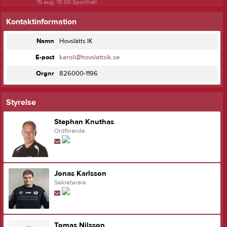
15 aug, 15:00
Sporthall
Kontaktinformation
Namn
Hovslätts IK
E-post
kansli@hovslattsik.se
Orgnr
826000-1196
Styrelse
Stephan Knuthas
Ordförande
Jonas Karlsson
Sekreterare
Tomas Nilsson