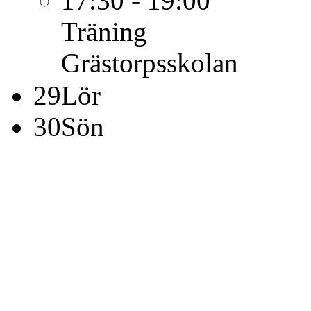
17:30 - 19:00
Träning
Grästorpsskolan
29
Lör
30
Sön