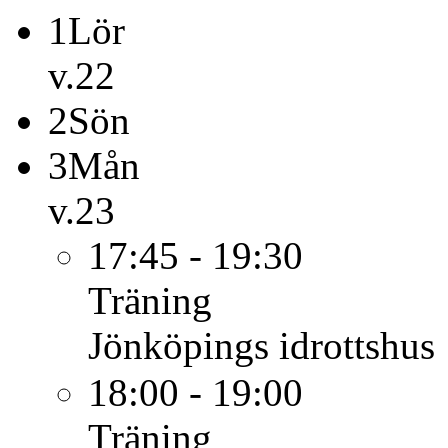
1
Lör
v.22
2
Sön
3
Mån
v.23
17:45 - 19:30
Träning
Jönköpings idrottshus
18:00 - 19:00
Träning