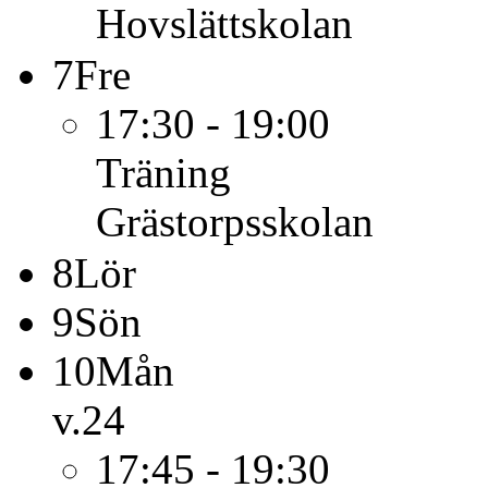
Hovslättskolan
7
Fre
17:30 - 19:00
Träning
Grästorpsskolan
8
Lör
9
Sön
10
Mån
v.24
17:45 - 19:30