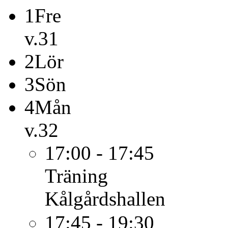
1
Fre
v.31
2
Lör
3
Sön
4
Mån
v.32
17:00 - 17:45
Träning
Kålgårdshallen
17:45 - 19:30