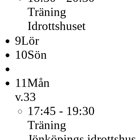
Träning
Idrottshuset
9
Lör
10
Sön
11
Mån
v.33
17:45 - 19:30
Träning
Jönköpings idrottshus