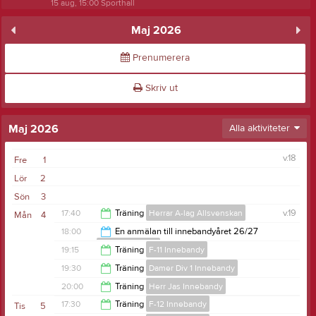
15 aug, 15:00
Sporthall
Maj 2026
Prenumerera
Skriv ut
Maj 2026
Alla aktiviteter
v.18
Fre
1
Lör
2
Sön
3
17:40
Träning
Herrar A-lag Allsvenskan
v.19
Mån
4
18:00
En anmälan till innebandyåret 26/27
P-18 Innebandy
19:30
19:15
Träning
F-11 Innebandy
19:00
19:30
Träning
Damer Div 1 Innebandy
21:00
20:00
Träning
Herr Jas Innebandy
20:45
17:30
Träning
F-12 Innebandy
Tis
5