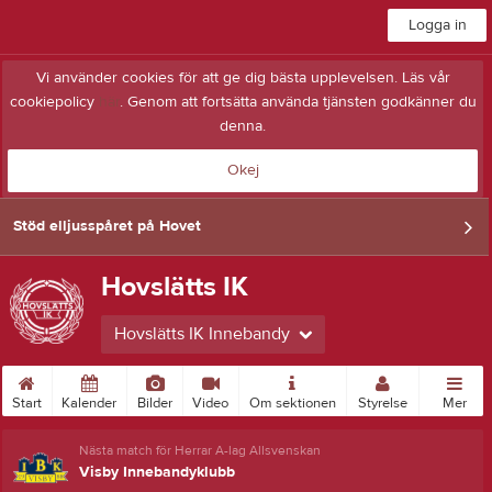
Logga in
Vi använder cookies för att ge dig bästa upplevelsen. Läs vår
cookiepolicy
här
. Genom att fortsätta använda tjänsten godkänner du
denna.
Okej
Stöd elljusspåret på Hovet
Hovslätts IK
Hovslätts IK Innebandy
Start
Kalender
Bilder
Video
Om sektionen
Styrelse
Mer
Nästa match för Herrar A-lag Allsvenskan
Visby Innebandyklubb