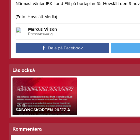
Närmast väntar IBK Lund Elit på bortaplan för Hovslätt den 9 no
(Foto: Hovslätt Media)
Marcus Vilson
Pressansvarig
Dela på Facebook
Läs också
6 aug
SÄSONGSKORTEN 26/27 ÄR SLÄPPTA!
Kommentera