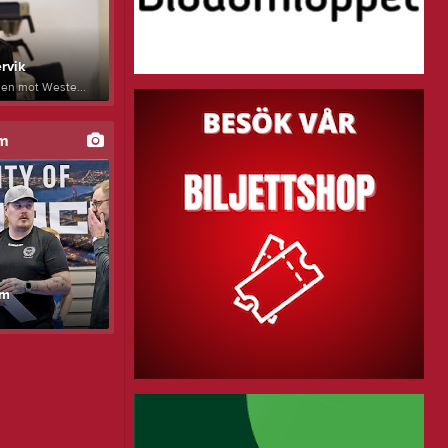
rvik
chen mot Weste...
um
am