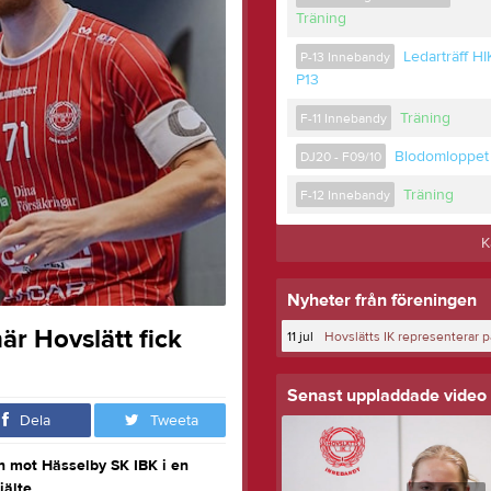
Träning
Ledarträff HI
P-13 Innebandy
P13
Träning
F-11 Innebandy
Blodomloppet
DJ20 - F09/10
Träning
F-12 Innebandy
K
Nyheter från föreningen
r Hovslätt fick
11 jul
Senast uppladdade video
Dela
Tweeta
n mot Hässelby SK IBK i en
jälte.