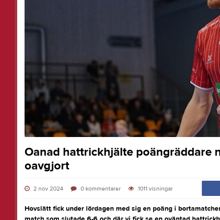
Oanad hattrickhjälte poängräddare nä
oavgjort
2 nov 2024
0
kommentarer
1011
visningar
Hovslätt fick under lördagen med sig en poäng i bortamatche
match som slutade 6-6 och där vi fick se en oväntad hattrickh