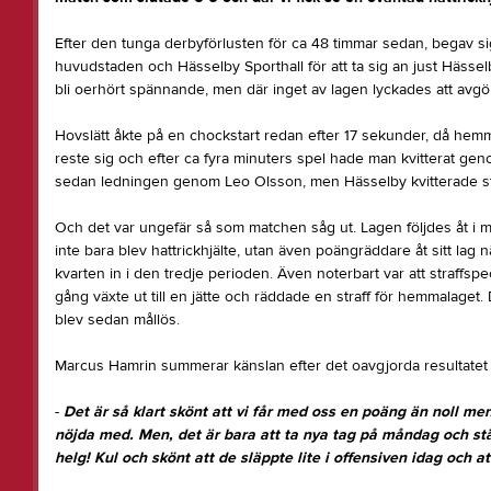
Efter den tunga derbyförlusten för ca 48 timmar sedan, begav sig
huvudstaden och Hässelby Sporthall för att ta sig an just Hässe
bli oerhört spännande, men där inget av lagen lyckades att avgöra
Hovslätt åkte på en chockstart redan efter 17 sekunder, då hem
reste sig och efter ca fyra minuters spel hade man kvitterat ge
sedan ledningen genom Leo Olsson, men Hässelby kvitterade str
Och det var ungefär så som matchen såg ut. Lagen följdes åt i 
inte bara blev hattrickhjälte, utan även poängräddare åt sitt lag nä
kvarten in i den tredje perioden. Även noterbart var att straffsp
gång växte ut till en jätte och räddade en straff för hemmalaget.
blev sedan mållös.
Marcus Hamrin summerar känslan efter det oavgjorda resultatet oc
-
Det är så klart skönt att vi får med oss en poäng än noll men
nöjda med. Men, det är bara att ta nya tag på måndag och stä
helg! Kul och skönt att de släppte lite i offensiven idag och a