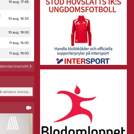
10 aug, 17:45
Sargvakter Damer
Souvenirer
K
10 aug, 18:30
Smålandslagen
Sargvakter Herrar
10 aug, 19:00
Ledarlista
Kontakt ny spelare
11 aug, 14:00
Licenser/iBIS
11 aug, 19:00
Blodomloppet 2024
alenderöversikt
Hovslätts IK representerar på världens största fotbollscup