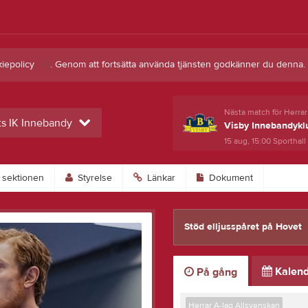
kiepolicy
här
. Genom att fortsätta använda tjänsten godkänner du denna.
Nästa match för Herrar
ts IK Innebandy
Visby Innebandykl
15 aug, 15:00
Sporthall
sektionen
Styrelse
Länkar
Dokument
Stöd elljusspåret på Hovet
Kalend
På gång
Herrar A-lag Allsvenskan