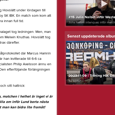
 Hovslätt under lördagen till
lby SK IBK. En match som kom att
#15 Julia Nalbin inför Weste
 innan full tid.
Julia Nalbin intervjuas inför mat
malaget tog ledningen. Men, man
Senast uppdaterade alb
nom Melwin Knuthas. Hovslätt tog
ax därefter.
målprotokollet där Marcus Hamrin
r han kvitterade till 6-6 ca
ecialisten Philip Axelsson ännu en
 Den efterföljande förlängningen
2023-11-09 | Träning HIK D
52 bilder
h sitt hattrick:
, matchen i helhet är inget vi är
lla om inför Lund borta nästa
tt man kan bidra lite framåt!