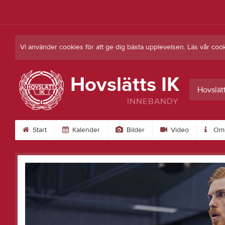
Vi använder cookies för att ge dig bästa upplevelsen. Läs vår coo
Hovslätts IK
Hovslät
INNEBANDY
Start
Kalender
Bilder
Video
Om 