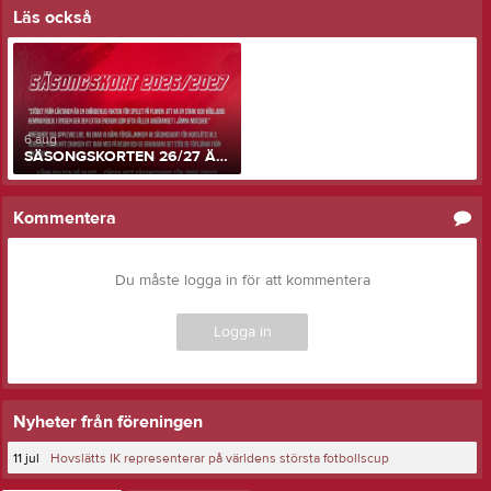
Läs också
6 aug
SÄSONGSKORTEN 26/27 ÄR SLÄPPTA!
Kommentera
Du måste logga in för att kommentera
Logga in
Nyheter från föreningen
11 jul
Hovslätts IK representerar på världens största fotbollscup