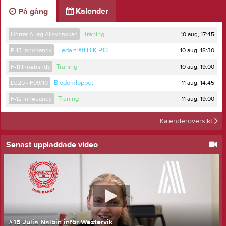
Kalender
På gång
10 aug, 17:45
Herrar A-lag Allsvenskan
Träning
10 aug, 18:30
P-13 Innebandy
Ledarträff HIK P13
10 aug, 19:00
F-11 Innebandy
Träning
11 aug, 14:45
DJ20 - F09/10
Blodomloppet
11 aug, 19:00
F-12 Innebandy
Träning
Kalenderöversikt
Senast uppladdade video
#15 Julia Nalbin inför Westervik