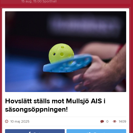
15 aug, 15:00
Sporthall
Hovslätt ställs mot Mullsjö AIS i
säsongsöppningen!
10 maj 2025
0
1409