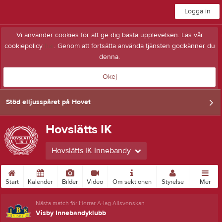
Logga in
Vi använder cookies för att ge dig bästa upplevelsen. Läs vår
cookiepolicy
här
. Genom att fortsätta använda tjänsten godkänner du
denna.
Okej
Stöd elljusspåret på Hovet
Hovslätts IK
Hovslätts IK Innebandy
Start
Kalender
Bilder
Video
Om sektionen
Styrelse
Mer
Nästa match för Herrar A-lag Allsvenskan
Visby Innebandyklubb