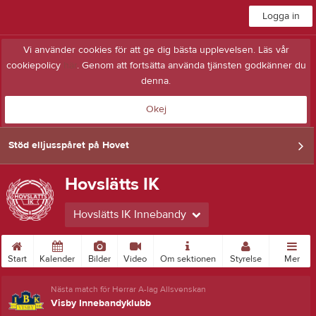
Logga in
Vi använder cookies för att ge dig bästa upplevelsen. Läs vår
cookiepolicy
här
. Genom att fortsätta använda tjänsten godkänner du
denna.
Okej
Stöd elljusspåret på Hovet
Hovslätts IK
Hovslätts IK Innebandy
Start
Kalender
Bilder
Video
Om sektionen
Styrelse
Mer
Nästa match för Herrar A-lag Allsvenskan
Visby Innebandyklubb